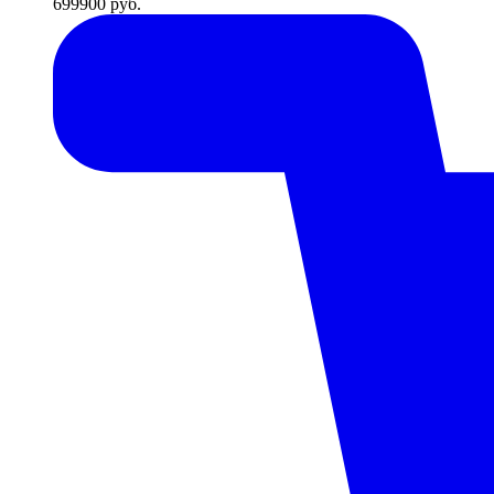
699900
руб.