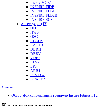
Inspire MCB1
INSPIRE FIDB
INSPIRE FLB1
INSPIRE FLB2B
INSPIRE SCS
Аксессуары (13)
OPC
HW5
OSC
FT2-LK
RAO1B
DBRH
DBRV
VDB8
PTV2
LP3
ABB1
SCS PC2
SCS-LE2
Статьи
Обзор: функциональный тренажер Inspire Fitness FT2
Каталог продукции