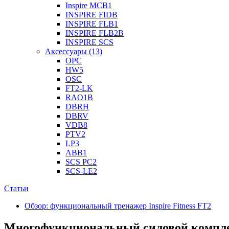
Inspire MCB1
INSPIRE FIDB
INSPIRE FLB1
INSPIRE FLB2B
INSPIRE SCS
Аксессуары (13)
OPC
HW5
OSC
FT2-LK
RAO1B
DBRH
DBRV
VDB8
PTV2
LP3
ABB1
SCS PC2
SCS-LE2
Статьи
Обзор: функциональный тренажер Inspire Fitness FT2
Многофункциональный силовой компл