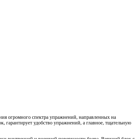
ения огромного спектра упражнений, направленных на
 гарантирует удобство упражнений, а главное, тщательную
вки внутренней и внешней поверхности бедра. Верхний блок с