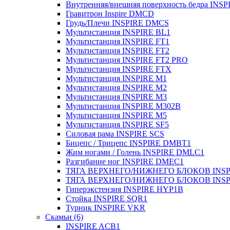
Внутренняя/внешняя поверхность бедра INS
Гравитрон Inspire DMCD
Грудь/Плечи INSPIRE DMCS
Мультистанция INSPIRE BL1
Мультистанция INSPIRE FT1
Мультистанция INSPIRE FT2
Мультистанция INSPIRE FT2 PRO
Мультистанция INSPIRE FTX
Мультистанция INSPIRE M1
Мультистанция INSPIRE M2
Мультистанция INSPIRE M3
Мультистанция INSPIRE M302B
Мультистанция INSPIRE M5
Мультистанция INSPIRE SF5
Силовая рама INSPIRE SCS
Бицепс / Трицепс INSPIRE DMBT1
Жим ногами / Голень INSPIRE DMLC1
Разгибание ног INSPIRE DMEC1
ТЯГА ВЕРХНЕГО/НИЖНЕГО БЛОКОВ INS
ТЯГА ВЕРХНЕГО/НИЖНЕГО БЛОКОВ INSP
Гиперэкстензия INSPIRE HYP1B
Стойка INSPIRE SQR1
Турник INSPIRE VKR
Скамьи (6)
INSPIRE ACB1