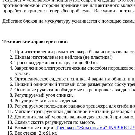
противоположной стороны предназначен для активного включен
проработки трицепса теперь беспроблемна. Вас удивит не тол
Действие блоков на мускулатуру усиливается с помощью скамьи
Технические характеристики:
При изготовлении рамы тренажера была использована ста
Шкивы изготовлены из нейлона (не пластика!).
Тросы выдерживают нагрузки до 900 кг.
Закрепленное электростатическим способом порошковое 
втулки.
Ортопедическое сиденье и спинка. 4 варианта обивки и ц
Нижний одиночный тяговый блок размещается сбоку трен
Основные рукояти необходимые в тренировке - входят в 
Регулируемый угол спинки.
Регулируемая высота сиденья.
Регулируемое положение валиков тренажера для сгибания
Мягкие стрэп-рукоятки для полной имитации разводок с 
Дополнительный уровень валиков для коленей при выпол
Скамья скотта регулируется по высоте.
Возможные опции:
Тренажер "Жим ногами" INSPIRE LP
Вес стеков: 2 х 91 кг.