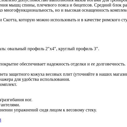
ия мышц спины, плечевого пояса и бицепсов. Средний блок рас
ько многофункциональность, но и высокая оснащенность комплек
 Скотта, которую можно использовать и в качестве римского сту
ль: овальный профиль 2"х4", круглый профиль 3".
покрытие обеспечивает надежность отделки и ее долговечность
вета защитного кожуха весовых плит (уточняйте в наших магази
ажера для удобства использования.
комплект.
/разгибания ног.
гантелями.
нении упражнений сидя лицом к весовому стеку.
3