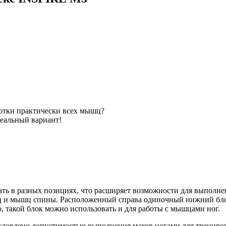
отки практически всех мышц?
деальный вариант!
ать в разных позициях, что расширяет возможности для выполн
 и мышц спины. Расположенный справа одиночный нижний блок,
о, такой блок можно использовать и для работы с мышцами ног.
бусловлено допустимостью выполнения махов ногами для трениро