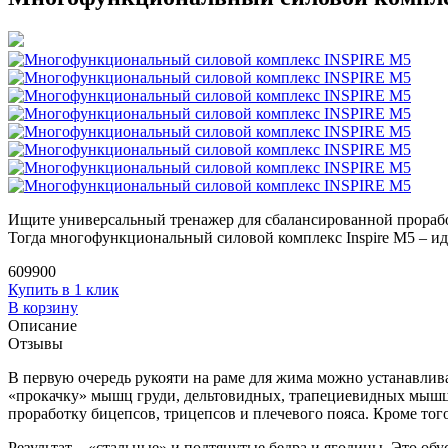
Ищите универсальный тренажер для сбалансированной прораб
Тогда многофункциональный силовой комплекс Inspire M5 – и
609900
Купить в 1 клик
В корзину
Описание
Отзывы
В первую очередь рукояти на раме для жима можно устанавлив
«прокачку» мышц груди, дельтовидных, трапециевидных мышц
проработку бицепсов, трицепсов и плечевого пояса. Кроме тог
Результат – «стальные» и подтянутые бедра и ягодицы. Это о