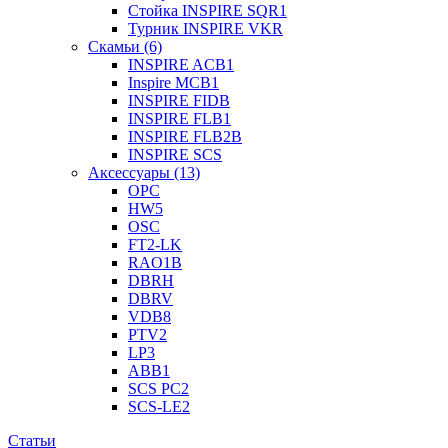
Стойка INSPIRE SQR1
Турник INSPIRE VKR
Скамьи (6)
INSPIRE ACB1
Inspire MCB1
INSPIRE FIDB
INSPIRE FLB1
INSPIRE FLB2B
INSPIRE SCS
Аксессуары (13)
OPC
HW5
OSC
FT2-LK
RAO1B
DBRH
DBRV
VDB8
PTV2
LP3
ABB1
SCS PC2
SCS-LE2
Статьи