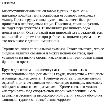
Отзывы
Многофункциональный силовой турник Inspire VKR
идеально подойдет для проработки огромного комплекса
мышц. Пресс, грудь, спина, руки – вы сможете быстро
привести в необходимый тонус. Поясница, спина и суставы
не будут перегружаться. Выполняйте различного рода
подтягивания, будь то узкий или широкий хват, отжимайтесь,
выполняйте подъем ног при работе с мышцами пресса – все
это возможно с данной «машиной».
Турник оснащен специальной скамьей. Стоит отметить, что ее
сиденье является съемным и может использоваться, при
установке на низкие опоры, как скамья для тренировки мышц
брюшного пресса.
Брусья для отжиманий помогут активно включить в
тренировочный процесс мышцы груди, конкретно – трицепсы
и мышцы задней дельты. Тренажер работает с максимальной
отдачей, при этом занимая минимальную площадь, поскольку
обладает компактными размерами. Кроме того, его можно
«настраивать» под спортсменов любой комплекции. Весь
каркас изготовлен из высокопрочной стали, а особа оболочка
защищает турник от воздействия коррозии.